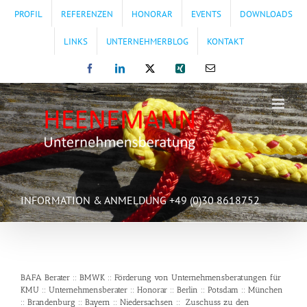
Zum
PROFIL
REFERENZEN
HONORAR
EVENTS
DOWNLOADS
Inhalt
springen
LINKS
UNTERNEHMERBLOG
KONTAKT
Facebook
LinkedIn
X
Xing
E-
Mail
INFORMATION & ANMELDUNG +49 (0)30 8618752
BAFA Berater :: BMWK :: Förderung von Unternehmensberatungen für
KMU :: Unternehmensberater :: Honorar :: Berlin :: Potsdam :: München
:: Brandenburg :: Bayern :: Niedersachsen :: Zuschuss zu den