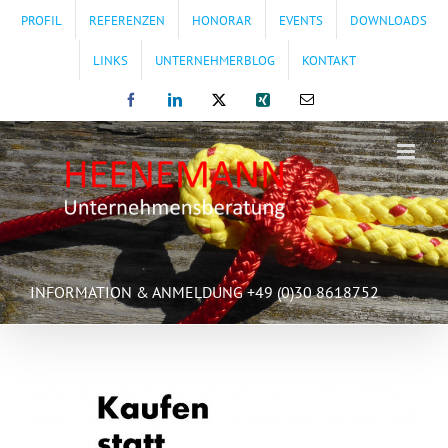
Zum
PROFIL
REFERENZEN
HONORAR
EVENTS
DOWNLOADS
Inhalt
springen
LINKS
UNTERNEHMERBLOG
KONTAKT
Facebook
LinkedIn
X
Xing
E-
Mail
INFORMATION & ANMELDUNG +49 (0)30 8618752