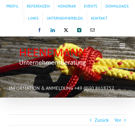
Zum
PROFIL
REFERENZEN
HONORAR
EVENTS
DOWNLOADS
Inhalt
springen
LINKS
UNTERNEHMERBLOG
KONTAKT
Facebook
LinkedIn
X
Xing
E-
Mail
INFORMATION & ANMELDUNG +49 (0)30 8618752
Zurück
Vor