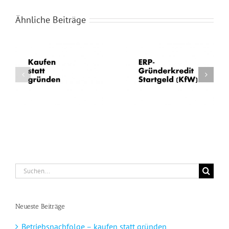
Ähnliche Beiträge
ERP-Gründerkredit
Gründungscoaching
n
Startgeld
AVGS
Suche
nach:
Neueste Beiträge
Betriebsnachfolge – kaufen statt gründen