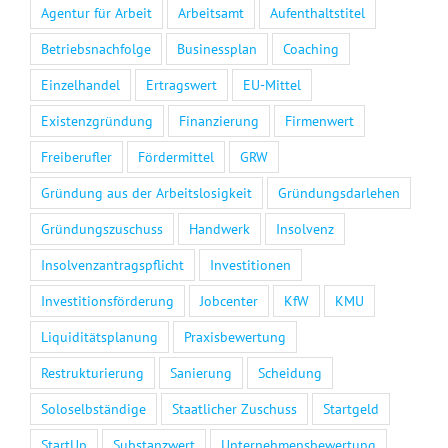
Agentur für Arbeit
Arbeitsamt
Aufenthaltstitel
Betriebsnachfolge
Businessplan
Coaching
Einzelhandel
Ertragswert
EU-Mittel
Existenzgründung
Finanzierung
Firmenwert
Freiberufler
Fördermittel
GRW
Gründung aus der Arbeitslosigkeit
Gründungsdarlehen
Gründungszuschuss
Handwerk
Insolvenz
Insolvenzantragspflicht
Investitionen
Investitionsförderung
Jobcenter
KfW
KMU
Liquiditätsplanung
Praxisbewertung
Restrukturierung
Sanierung
Scheidung
Soloselbständige
Staatlicher Zuschuss
Startgeld
StartUp
Substanzwert
Unternehmensbewertung