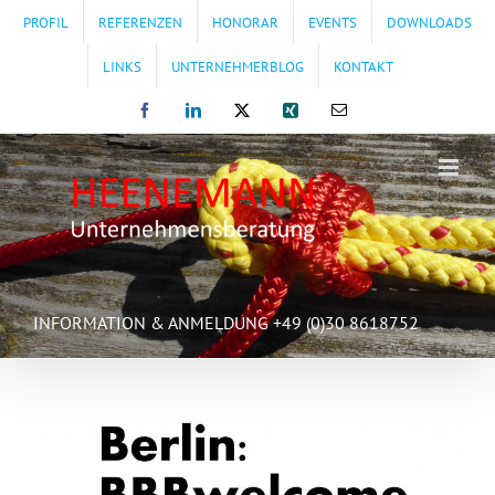
Zum
PROFIL
REFERENZEN
HONORAR
EVENTS
DOWNLOADS
Inhalt
springen
LINKS
UNTERNEHMERBLOG
KONTAKT
Facebook
LinkedIn
X
Xing
E-
Mail
INFORMATION & ANMELDUNG +49 (0)30 8618752