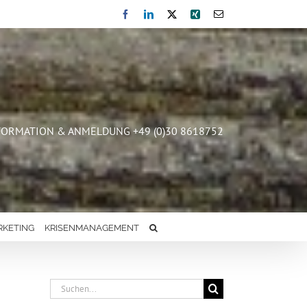
Facebook
LinkedIn
X
Xing
E-
Mail
FORMATION & ANMELDUNG +49 (0)30 8618752
RKETING
KRISENMANAGEMENT
Suche
nach: