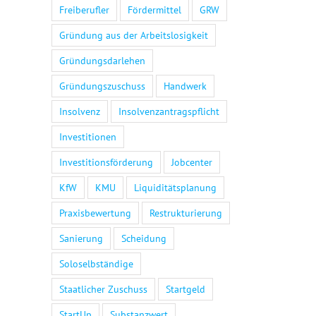
Freiberufler
Fördermittel
GRW
Gründung aus der Arbeitslosigkeit
Gründungsdarlehen
Gründungszuschuss
Handwerk
Insolvenz
Insolvenzantragspflicht
Investitionen
Investitionsförderung
Jobcenter
KfW
KMU
Liquiditätsplanung
Praxisbewertung
Restrukturierung
Sanierung
Scheidung
Soloselbständige
Staatlicher Zuschuss
Startgeld
StartUp
Substanzwert