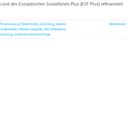
nd des Europäischen Sozialfonds Plus (ESF Plus) refinanziert
,
Finanzierung
,
Fördermittel
,
Gründung
,
Soziale
Weiterlesen
Fördermittel
,
Mezzaninkapital
,
Mikromezzanin
,
ründung
,
Unternehmensnachfolge